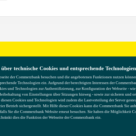
egungen?
 über technische Cookies und entsprechende Technologien
 über technische Cookies und entsprechende Technologien
 uns!
bseite der Commerzbank besuchen und die angebotenen Funktionen nutzen können,
bseite der Commerzbank besuchen und die angebotenen Funktionen nutzen können,
prechende Technologien ein. Aufgrund der berechtigten Interessen der Commerzba
prechende Technologien ein. Aufgrund der berechtigten Interessen der Commerzba
kies und Technologien zur Authentifizierung, zur Konfiguration der Webseite - wi
kies und Technologien zur Authentifizierung, zur Konfiguration der Webseite - wi
Beibehaltung von Einstellungen über Sitzungen hinweg - sowie zur sicheren und
Beibehaltung von Einstellungen über Sitzungen hinweg - sowie zur sicheren und
 diesen Cookies und Technologien wird zudem die Lastverteilung der Server gesteu
 diesen Cookies und Technologien wird zudem die Lastverteilung der Server gesteu
ier Betrieb sichergestellt. Mit Hilfe dieser Cookies kann die Commerzbank Sie an
ier Betrieb sichergestellt. Mit Hilfe dieser Cookies kann die Commerzbank Sie an
 falls Sie die Commerzbank Website erneut besuchen. Sie haben die Möglichkeit C
 falls Sie die Commerzbank Website erneut besuchen. Sie haben die Möglichkeit C
schränkt dies die Funktion der Webseite der Commerzbank ein.
schränkt dies die Funktion der Webseite der Commerzbank ein.
Recht
COMMERZBANK