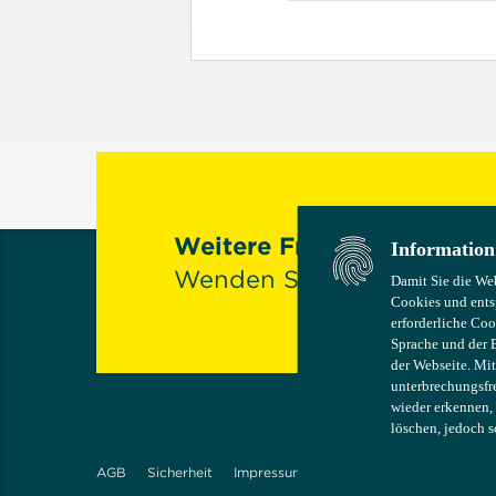
Weitere Fragen oder Anr
Information
Information
Wenden Sie sich gerne an
Damit Sie die We
Damit Sie die We
Cookies und ents
Cookies und ents
erforderliche Coo
erforderliche Coo
Sprache und der 
Sprache und der 
der Webseite. Mit
der Webseite. Mit
unterbrechungsfre
unterbrechungsfre
wieder erkennen,
wieder erkennen,
löschen, jedoch 
löschen, jedoch 
AGB
Sicherheit
Impressum
Einwilligungseinstellungen