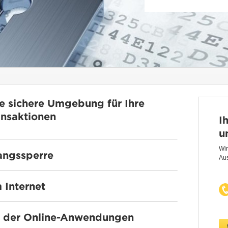
ne sichere Umgebung für Ihre
ansaktionen
I
u
Wi
ngssperre
Aus
 Internet
g der Online-Anwendungen